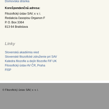
Domovská stránka
Korešpondenčná adresa:
Filozofický ústav SAV, v. v. i.
Redakcia časopisu Organon F
P. O. Box 3364
813 64 Bratislava
Linky
Slovenská akadémia vied
Slovenské filozofické združenie pri SAV
Katedra filozofie a dejín filozofie FiF UK
Filosofický ústav AV ČR, Praha
FISP
© Filozofický ústav SAV, v. v. i.