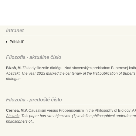
Intranet
Prihlásiť
Filozofia - aktuálne číslo
Bizoň, M.
Základy filozofie dialógu. Nad slovenským prekladom Buberovej knihy
Abstrakt
: The year 2023 marked the centenary of the first publication of Buber’s
dialogue....
Filozofia - predošlé číslo
Cernea, M.V.
Causalism versus Propensionism in the Philosophy of Biology: A
Abstrakt
: This paper has two objectives: (1) to define philosophical underdete
philosophers of...