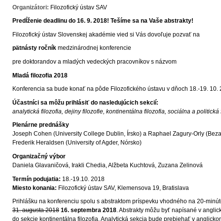
Organizátori:
Filozofický ústav SAV
Predĺženie deadlinu do 16. 9. 2018! Tešíme sa na Vaše abstrakty!
Filozofický ústav Slovenskej akadémie vied si Vás dovoľuje pozvať na
pätnásty ročník
medzinárodnej konferencie
pre doktorandov a mladých vedeckých pracovníkov s názvom
Mladá filozofia 2018
Konferencia sa bude konať na pôde Filozofického ústavu v dňoch 18.-19. 10. 
Účastníci sa môžu prihlásiť do nasledujúcich sekcií:
analytická filozofia, dejiny filozofie, kontinentálna filozofia, sociálna a politická 
Plenárne prednášky
Joseph Cohen (University College Dublin, Írsko) a Raphael Zagury-Orly (Bezal
Frederik Heraldsen (University of Agder, Nórsko)
Organizačný výbor
Daniela Glavaničová, Irakli Chedia, Alžbeta Kuchtová, Zuzana Zelinová
Termín podujatia:
18.-19.10. 2018
Miesto konania:
Filozofický ústav SAV, Klemensova 19, Bratislava
Prihlášku na konferenciu spolu s abstraktom príspevku vhodného na 20-minút
31. augusta 2018
16. septembra 2018
. Abstrakty môžu byť napísané v angli
do sekcie kontinentálna filozofia. Analytická sekcia bude prebiehať v angli