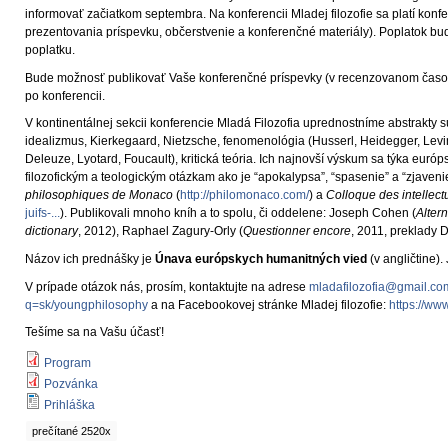
informovať začiatkom septembra. Na konferencii Mladej filozofie sa platí kon
prezentovania príspevku, občerstvenie a konferenčné materiály). Poplatok bud
poplatku.
Bude možnosť publikovať Vaše konferenčné príspevky (v recenzovanom časop
po konferencii.
V kontinentálnej sekcii konferencie Mladá Filozofia uprednostníme abstrak
idealizmus, Kierkegaard, Nietzsche, fenomenológia (Husserl, Heidegger, Levin
Deleuze, Lyotard, Foucault), kritická teória. Ich najnovší výskum sa týka eur
filozofickým a teologickým otázkam ako je “apokalypsa”, “spasenie” a “zjavenie”
philosophiques de Monaco
(
http://philomonaco.com/
) a
Colloque des intellect
juifs-...
). Publikovali mnoho kníh a to spolu, či oddelene: Joseph Cohen (
Alter
dictionary
, 2012), Raphael Zagury-Orly (
Questionner encore
, 2011, preklady D
Názov ich prednášky je
Únava európskych humanitných vied
(v angličtine).
V prípade otázok nás, prosím, kontaktujte na adrese
mladafilozofia@gmail.co
q=sk/youngphilosophy
a na Facebookovej stránke Mladej filozofie:
https://ww
Tešíme sa na Vašu účasť!
Program
Pozvánka
Prihláška
prečítané 2520x