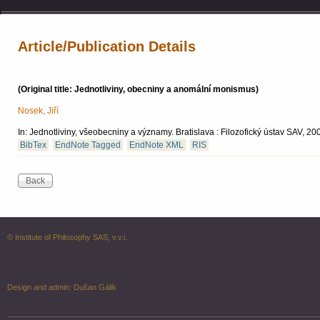
Article/Publication Details
(Original title: Jednotliviny, obecniny a anomální monismus)
Nosek, Jiří
In: Jednotliviny, všeobecniny a významy. Bratislava : Filozofický ústav SAV, 
BibTex
EndNote Tagged
EndNote XML
RIS
© Institute of Philosophy SAS, v.v.i.
Design and admin:
Dušan Gálik