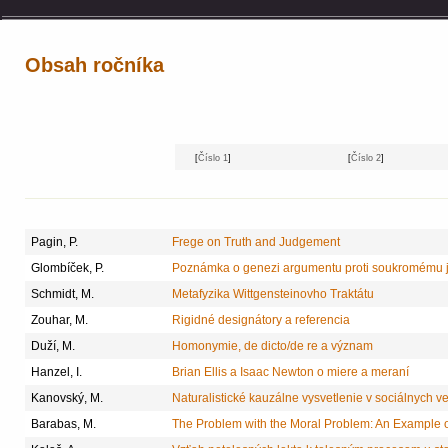
Obsah ročníka
[
Číslo 1
]
[
Číslo 2
]
Pagin, P.
Frege on Truth and Judgement
Glombíček, P.
Poznámka o genezi argumentu proti soukromému 
Schmidt, M.
Metafyzika Wittgensteinovho Traktátu
Zouhar, M.
Rigidné designátory a referencia
Duží, M.
Homonymie, de dicto/de re a význam
Hanzel, I.
Brian Ellis a Isaac Newton o miere a meraní
Kanovský, M.
Naturalistické kauzálne vysvetlenie v sociálnych 
Barabas, M.
The Problem with the Moral Problem: An Example o