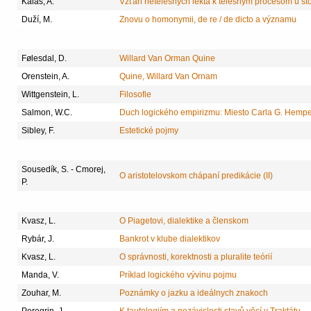
Kalaš, A.
Vzťah netelesných lekta k telesným procesom u st
Duží, M.
Znovu o homonymii, de re / de dicto a významu
Følesdal, D.
Willard Van Orman Quine
Orenstein, A.
Quine, Willard Van Ornam
Wittgenstein, L.
Filosofie
Salmon, W.C.
Duch logického empirizmu: Miesto Carla G. Hempela 
Sibley, F.
Estetické pojmy
Sousedík, S. - Cmorej,
O aristotelovskom chápaní predikácie (II)
P.
Kvasz, L.
O Piagetovi, dialektike a členskom
Rybár, J.
Bankrot v klube dialektikov
Kvasz, L.
O správnosti, korektnosti a pluralite teórií
Manda, V.
Príklad logického vývinu pojmu
Zouhar, M.
Poznámky o jazku a ideálnych znakoch