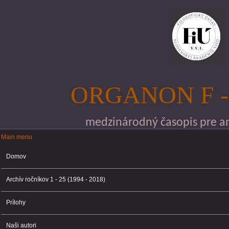
Skočiť na hlavný obsah
ORGANON F -
medzinárodný časopis pre ana
Main menu
Main menu
Domov
Archív ročníkov 1 - 25 (1994 - 2018)
Prílohy
Naši autori