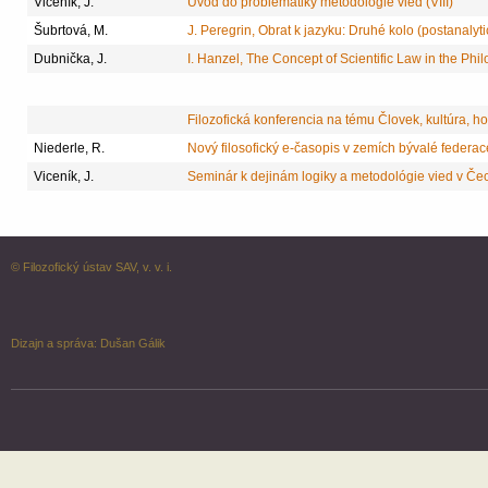
Viceník, J.
Úvod do problematiky metodológie vied (VIII)
Šubrtová, M.
J. Peregrin, Obrat k jazyku: Druhé kolo (postanalyti
Dubnička, J.
I. Hanzel, The Concept of Scientific Law in the Phi
Filozofická konferencia na tému Človek, kultúra, 
Niederle, R.
Nový filosofický e-časopis v zemích bývalé federac
Viceník, J.
Seminár k dejinám logiky a metodológie vied v Č
© Filozofický ústav SAV, v. v. i.
Dizajn a správa:
Dušan Gálik