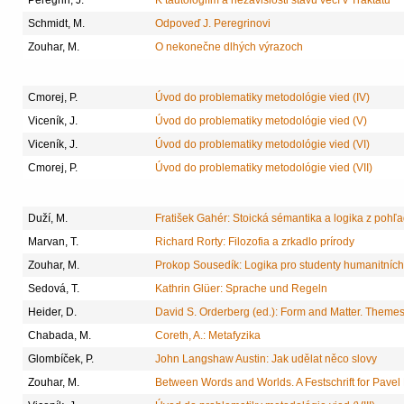
Peregrin, J.
K tautologiím a nezávislosti stavů věcí v Traktátu
Schmidt, M.
Odpoveď J. Peregrinovi
Zouhar, M.
O nekonečne dlhých výrazoch
Cmorej, P.
Úvod do problematiky metodológie vied (IV)
Viceník, J.
Úvod do problematiky metodológie vied (V)
Viceník, J.
Úvod do problematiky metodológie vied (VI)
Cmorej, P.
Úvod do problematiky metodológie vied (VII)
Duží, M.
Fratišek Gahér: Stoická sémantika a logika z pohľa
Marvan, T.
Richard Rorty: Filozofia a zrkadlo prírody
Zouhar, M.
Prokop Sousedík: Logika pro studenty humanitníc
Sedová, T.
Kathrin Glüer: Sprache und Regeln
Heider, D.
David S. Orderberg (ed.): Form and Matter. Theme
Chabada, M.
Coreth, A.: Metafyzika
Glombíček, P.
John Langshaw Austin: Jak udělat něco slovy
Zouhar, M.
Between Words and Worlds. A Festschrift for Pavel