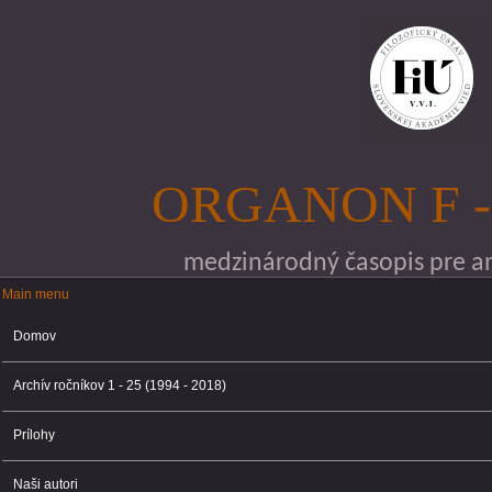
Skočiť na hlavný obsah
ORGANON F -
medzinárodný časopis pre ana
Main menu
Main menu
Domov
Archív ročníkov 1 - 25 (1994 - 2018)
Prílohy
Naši autori