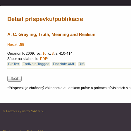
Detail príspevku/publikácie
A. C. Grayling, Truth, Meaning and Realism
Nosek, Jiří
Organon F, 2009, roč.
16
, č.
3
, s. 410-414.
Súbor na stiahnutie:
PDF
*
BibTex
EndNote Tagged
EndNote XML
RIS
*Príspevok je chránený zákonom o autorskom práve a právach súvisiacich s a
© Filozofický ústav SAV, v. v. i.