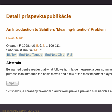
Detail príspevku/publikácie
An Introduction to Schifferś 'Meaning-Intention' Problem
Lovas, Mark
Organon F, 1998, roč.
5
, č.
2
, s. 109-111.
Súbor na stiahnutie:
PDF
*
BibTex
EndNote Tagged
EndNote XML
RIS
Abstrakt
Be warned gentle reader that what follows is, in large measure, a very summary 
purpose is to introduce the basic moves and a few of the most important player
*Príspevok je chránený zákonom o autorskom práve a právach súvisiacich s a
© Filozofický ústav SAV, v. v. i.