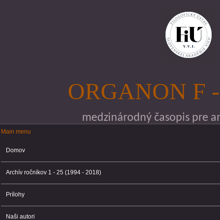
Skočiť na hlavný obsah
ORGANON F -
medzinárodný časopis pre ana
Main menu
Main menu
Domov
Archív ročníkov 1 - 25 (1994 - 2018)
Prílohy
Naši autori