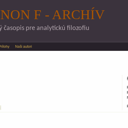
Skočiť na hlavný obsah
NON F - ARCHÍV
časopis pre analytickú filozofiu
Prílohy
Naši autori
S