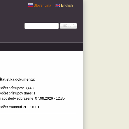
Slovenčina
English
Vyhľadávanie
Hľadať
Štatistika dokumentu:
Počet prístupov:
3,448
Počet prístupov dnes:
1
Naposledy zobrazené:
07.08.2026 - 12:35
Počet stiahnutí PDF: 1001