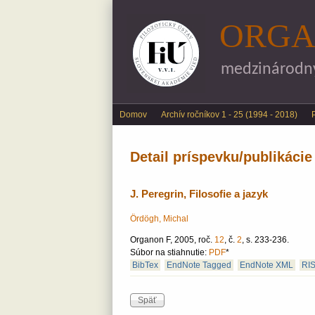
ORGA
medzinárodný 
Main menu
Domov
Archív ročníkov 1 - 25 (1994 - 2018)
Detail príspevku/publikácie
J. Peregrin, Filosofie a jazyk
Ördögh, Michal
Organon F, 2005, roč.
12
, č.
2
, s. 233-236.
Súbor na stiahnutie:
PDF
*
BibTex
EndNote Tagged
EndNote XML
RI