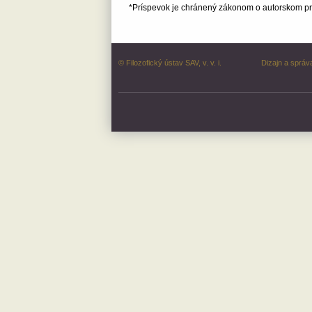
*Príspevok je chránený zákonom o autorskom prá
© Filozofický ústav SAV, v. v. i.
Dizajn a správ