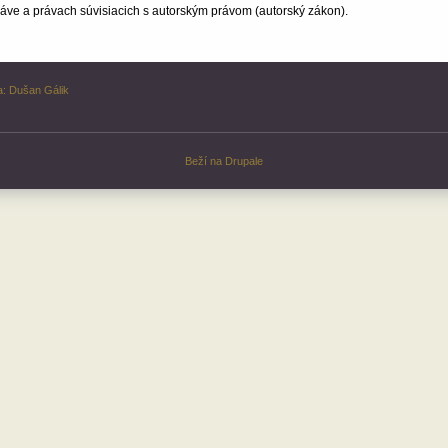
ve a právach súvisiacich s autorským právom (autorský zákon).
a:
Dušan Gálik
Beží na
Drupale