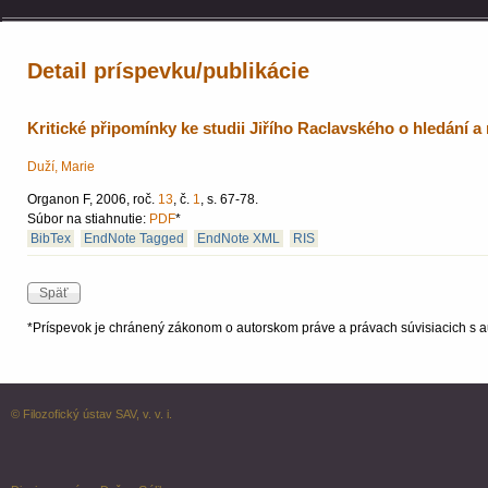
Detail príspevku/publikácie
Kritické připomínky ke studii Jiřího Raclavského o hledání a
Duží, Marie
Organon F, 2006, roč.
13
, č.
1
, s. 67-78.
Súbor na stiahnutie:
PDF
*
BibTex
EndNote Tagged
EndNote XML
RIS
*Príspevok je chránený zákonom o autorskom práve a právach súvisiacich s a
© Filozofický ústav SAV, v. v. i.