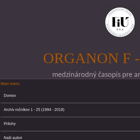
Skočiť na hlavný obsah
ORGANON F -
medzinárodný časopis pre ana
Main menu
Main menu
Domov
Archív ročníkov 1 - 25 (1994 - 2018)
Prílohy
Naši autori