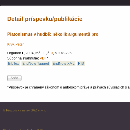
Detail príspevku/publikácie
Platonismus v hudbě: několik argumentů pro
Kivy, Peter
Organon F, 2004, roč.
11
, č.
3
, s. 278-296.
Súbor na stiahnutie:
PDF
*
BibTex
EndNote Tagged
EndNote XML
RIS
*Príspevok je chránený zákonom o autorskom práve a právach súvisiacich s a
© Filozofický ústav SAV, v. v. i.