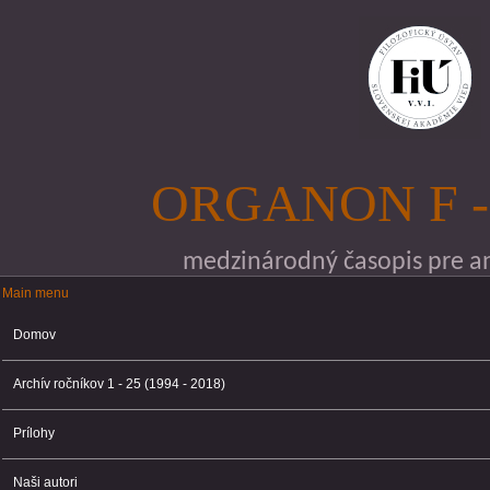
Skočiť na hlavný obsah
ORGANON F -
medzinárodný časopis pre ana
Main menu
Main menu
Domov
Archív ročníkov 1 - 25 (1994 - 2018)
Prílohy
Naši autori