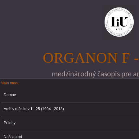
Skočiť na hlavný obsah
ORGANON F -
medzinárodný časopis pre ana
Main menu
Main menu
Domov
Archív ročníkov 1 - 25 (1994 - 2018)
Prílohy
Naši autori