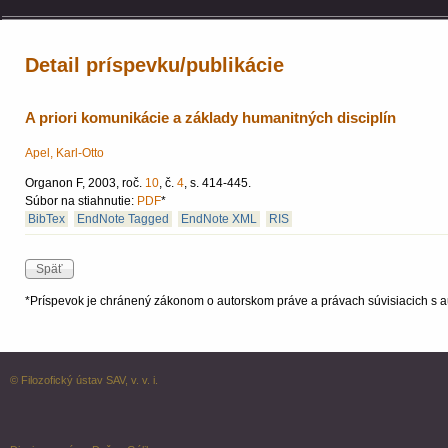
Detail príspevku/publikácie
A priori komunikácie a základy humanitných disciplín
Apel, Karl-Otto
Organon F, 2003, roč.
10
, č.
4
, s. 414-445.
Súbor na stiahnutie:
PDF
*
BibTex
EndNote Tagged
EndNote XML
RIS
*Príspevok je chránený zákonom o autorskom práve a právach súvisiacich s a
© Filozofický ústav SAV, v. v. i.