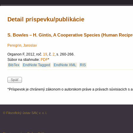
Detail príspevku/publikácie
S. Bowles – H. Gintis, A Cooperative Species (Human Recipro
Peregrin, Jaroslav
Organon F, 2012, roč.
19
, č.
2
, s. 260-266.
Súbor na stiahnutie:
PDF
*
BibTex
EndNote Tagged
EndNote XML
RIS
*Príspevok je chránený zákonom o autorskom práve a právach súvisiacich s a
© Filozofický ústav SAV, v. v. i.