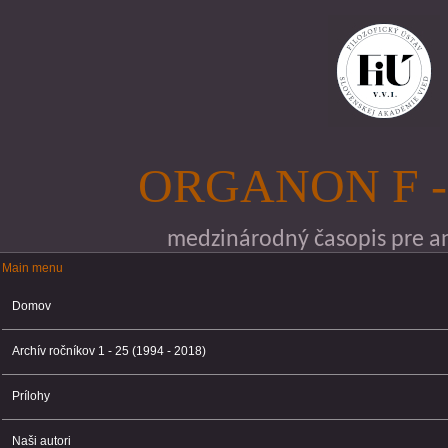
Skočiť na hlavný obsah
ORGANON F -
medzinárodný časopis pre ana
Main menu
Main menu
Domov
Archív ročníkov 1 - 25 (1994 - 2018)
Prílohy
Naši autori