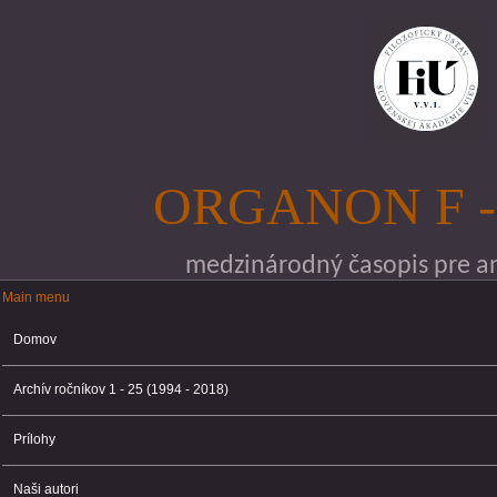
Skočiť na hlavný obsah
ORGANON F -
medzinárodný časopis pre ana
Main menu
Main menu
Domov
Archív ročníkov 1 - 25 (1994 - 2018)
Prílohy
Naši autori