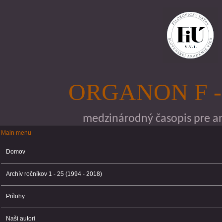
Skočiť na hlavný obsah
ORGANON F -
medzinárodný časopis pre ana
Main menu
Main menu
Domov
Archív ročníkov 1 - 25 (1994 - 2018)
Prílohy
Naši autori