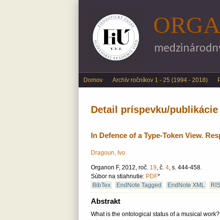
ORGA
medzinárodný 
Main menu
Domov
Archív ročníkov 1 - 25 (1994 - 2018)
Detail príspevku/publikácie
In Defence of a Type-Token View. Res
Dragoun, Ivo
Organon F, 2012, roč.
19
, č.
4
, s. 444-458.
Súbor na stiahnutie:
PDF
*
BibTex
EndNote Tagged
EndNote XML
RI
Abstrakt
What is the ontological status of a musical work