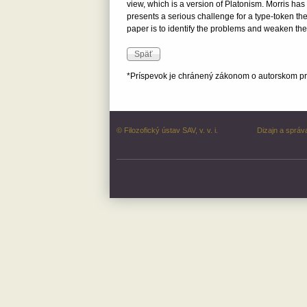
view, which is a version of Platonism. Morris has
presents a serious challenge for a type-token the
paper is to identify the problems and weaken the 
*Príspevok je chránený zákonom o autorskom prá
© Filozofický ústav SAV, v. v. i.
Dizajn a správ