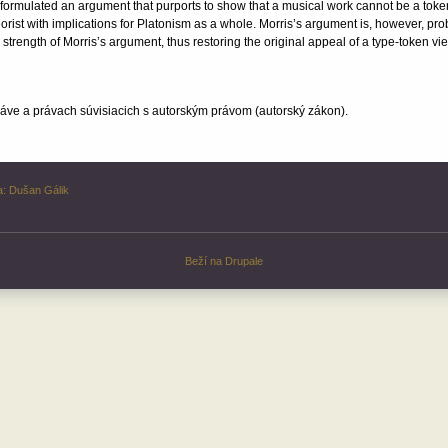
 formulated an argument that purports to show that a musical work cannot be a token
orist with implications for Platonism as a whole. Morris’s argument is, however, prob
strength of Morris’s argument, thus restoring the original appeal of a type-token vi
ve a právach súvisiacich s autorským právom (autorský zákon).
a:
Dušan Gálik
Beží na
Drupale