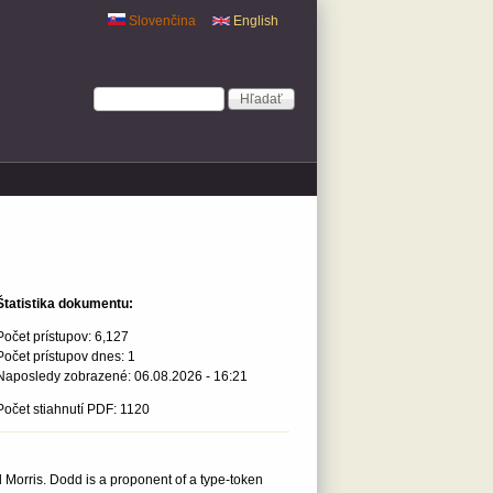
Slovenčina
English
Vyhľadávanie
Hľadať
Štatistika dokumentu:
Počet prístupov:
6,127
Počet prístupov dnes:
1
Naposledy zobrazené:
06.08.2026 - 16:21
Počet stiahnutí PDF: 1120
 Morris. Dodd is a proponent of a type-token