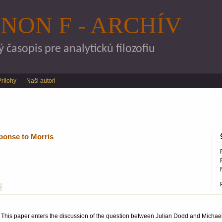
Skočiť na hlavný obsah
NON F - ARCHÍV
časopis pre analytickú filozofiu
Prílohy
Naši autori
ponse to Morris
S
? This paper enters the discussion of the question between Julian Dodd and Michael