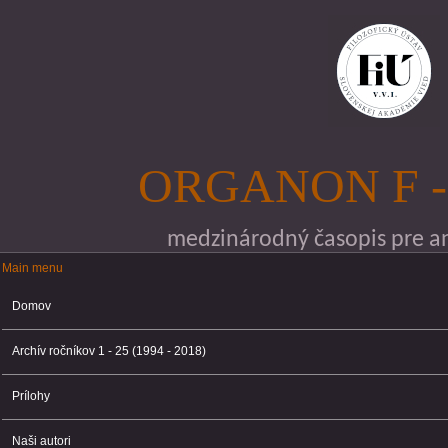
Skočiť na hlavný obsah
ORGANON F -
medzinárodný časopis pre ana
Main menu
Main menu
Domov
Archív ročníkov 1 - 25 (1994 - 2018)
Prílohy
Naši autori