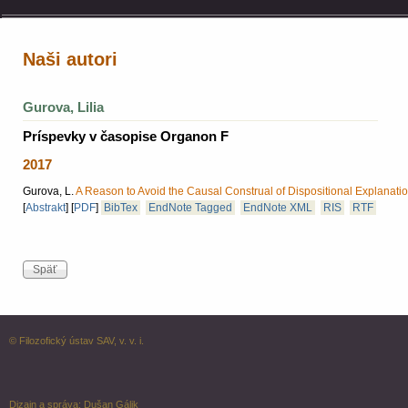
Naši autori
Gurova, Lilia
Príspevky v časopise Organon F
2017
Gurova, L.
A Reason to Avoid the Causal Construal of Dispositional Explanatio
[
Abstrakt
]
[
PDF
]
BibTex
EndNote Tagged
EndNote XML
RIS
RTF
© Filozofický ústav SAV, v. v. i.
Dizajn a správa:
Dušan Gálik