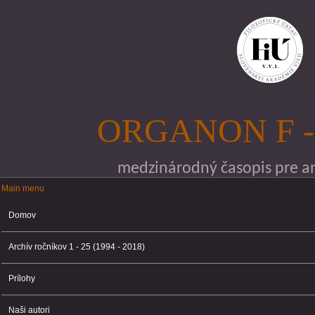
Skočiť na hlavný obsah
ORGANON F -
medzinárodný časopis pre ana
Main menu
Main menu
Domov
Archív ročníkov 1 - 25 (1994 - 2018)
Prílohy
Naši autori