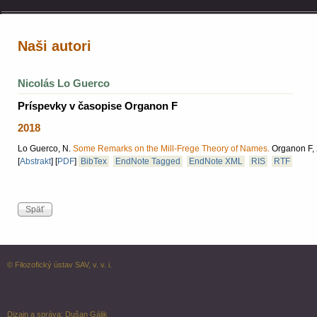
Naši autori
Nicolás Lo Guerco
Príspevky v časopise Organon F
2018
Lo Guerco, N.
Some Remarks on the Mill-Frege Theory of Names.
Organon F, 2
[
Abstrakt
]
[
PDF
]
BibTex
EndNote Tagged
EndNote XML
RIS
RTF
© Filozofický ústav SAV, v. v. i.
Dizajn a správa:
Dušan Gálik