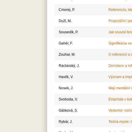
Cmorej, P.
Referencia, ide
Duží, M.
Propoziční / p
Sousedík, P.
Jak souvisí te
Gahér, F.
Signifikácia v
Zouhar, M.
O referencii a
Raclavský, J.
Denotace a re
Havlík, V.
Význam a impli
Nosek, J.
Mají mentální 
Svoboda, V.
Empirista v b
Gáliková, S.
Vedomie: nočn
Rybár, J.
Teória mysle: 