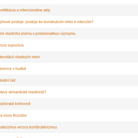
ntifikácia a intencionálne akty
ojmové postoje: postoje ke konstrukcím nebo k intenzím?
orie vlastního jména s problematikou významu
erzus supozícia
 denotácii vlastných mien
ference v hudbě
kátní rád
stavy sémantické vlastnosti?
abylónské knihovně
á mora filozofov
nativizmus verzus konštruktivizmus