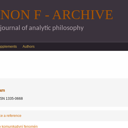
Skip to main content
NON F - ARCHIVE
 journal of analytic philosophy
upplements
Authors
nam
 ISSN 1335-0668
ce a reference
o komunikativní fenomén