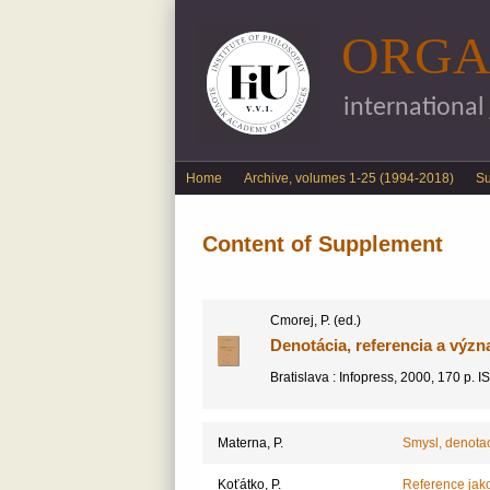
ORGA
international
English menu
Home
Archive, volumes 1-25 (1994-2018)
S
Content of Supplement
Cmorej, P. (ed.)
Denotácia, referencia a výz
Bratislava : Infopress, 2000, 170 p.
Materna, P.
Smysl, denota
Koťátko, P.
Reference jak