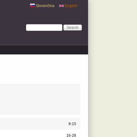
Slovenčina
English
Search form
Search
9-15
16-28