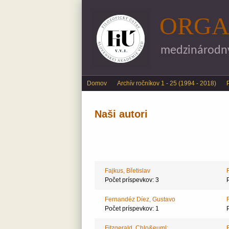
ORGA
medzinárodný 
Main menu
Domov
Archív ročníkov 1 - 25 (1994 - 2018)
Naši autori
Fajkus, Břetislav
Počet príspevkov: 3
Fernandéz Díez, Gustavo
Počet príspevkov: 1
Fitzgerald, Chlo&euml;