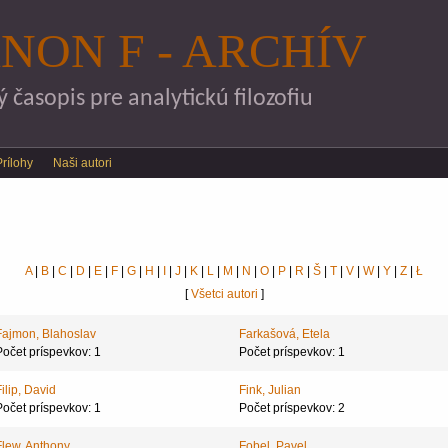
Skočiť na hlavný obsah
NON F - ARCHÍV
časopis pre analytickú filozofiu
Prílohy
Naši autori
A
|
B
|
C
|
D
|
E
|
F
|
G
|
H
|
I
|
J
|
K
|
L
|
M
|
N
|
O
|
P
|
R
|
Š
|
T
|
V
|
W
|
Y
|
Z
|
Ł
[
Všetci autori
]
Fajmon, Blahoslav
Farkašová, Etela
Počet príspevkov: 1
Počet príspevkov: 1
Filip, David
Fink, Julian
Počet príspevkov: 1
Počet príspevkov: 2
Flew, Anthony
Fobel, Pavel