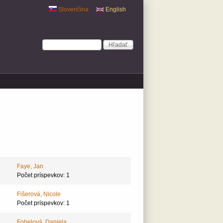
Slovenčina
English
Vyhľadávanie
Hľadať
Faye, Jan
Počet príspevkov: 1
Fišerová, Nicole
Počet príspevkov: 1
Fobelová, Daniela