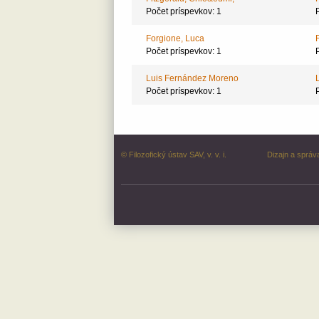
Počet príspevkov: 1
Forgione, Luca
Počet príspevkov: 1
Luis Fernández Moreno
Počet príspevkov: 1
© Filozofický ústav SAV, v. v. i.
Dizajn a správ