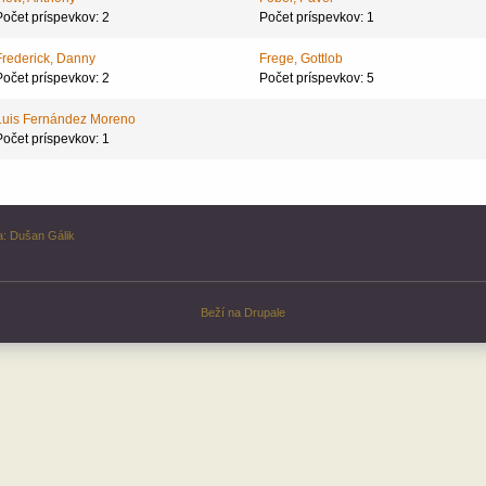
Počet príspevkov: 2
Počet príspevkov: 1
Frederick, Danny
Frege, Gottlob
Počet príspevkov: 2
Počet príspevkov: 5
Luis Fernández Moreno
Počet príspevkov: 1
a:
Dušan Gálik
Beží na
Drupale