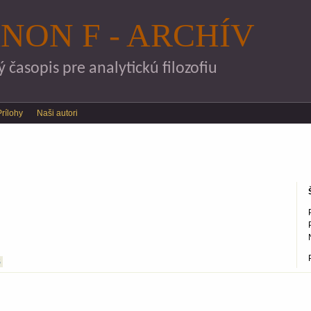
Skočiť na hlavný obsah
NON F - ARCHÍV
časopis pre analytickú filozofiu
Prílohy
Naši autori
S