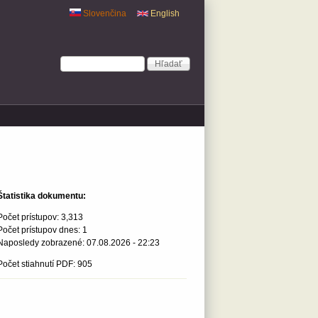
Slovenčina
English
Vyhľadávanie
Hľadať
Štatistika dokumentu:
Počet prístupov:
3,313
Počet prístupov dnes:
1
Naposledy zobrazené:
07.08.2026 - 22:23
Počet stiahnutí PDF: 905