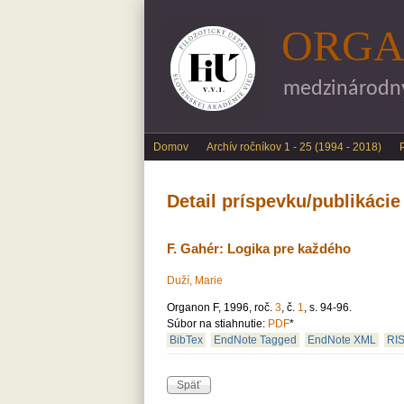
ORGA
medzinárodný 
Main menu
Domov
Archív ročníkov 1 - 25 (1994 - 2018)
Detail príspevku/publikácie
F. Gahér: Logika pre každého
Duží, Marie
Organon F, 1996, roč.
3
, č.
1
, s. 94-96.
Súbor na stiahnutie:
PDF
*
BibTex
EndNote Tagged
EndNote XML
RI