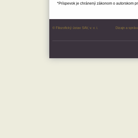
*Príspevok je chránený zákonom o autorskom prá
© Filozofický ústav SAV, v. v. i.
Dizajn a správ