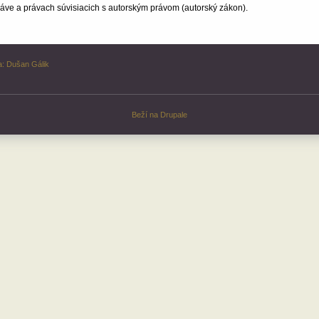
ve a právach súvisiacich s autorským právom (autorský zákon).
a:
Dušan Gálik
Beží na
Drupale