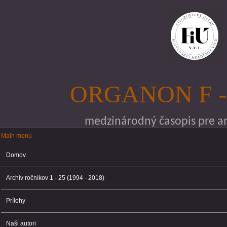
Skočiť na hlavný obsah
ORGANON F -
medzinárodný časopis pre ana
Main menu
Main menu
Domov
Archív ročníkov 1 - 25 (1994 - 2018)
Prílohy
Naši autori