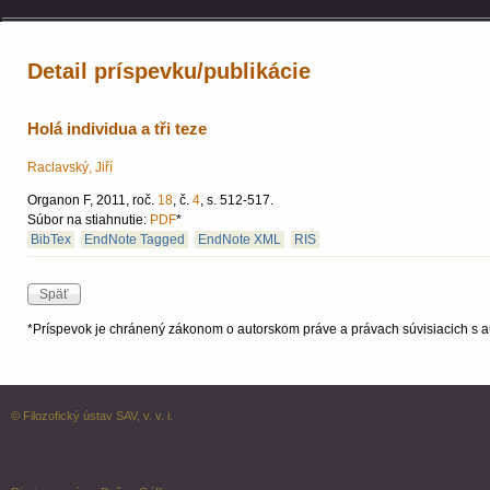
Detail príspevku/publikácie
Holá individua a tři teze
Raclavský, Jiří
Organon F, 2011, roč.
18
, č.
4
, s. 512-517.
Súbor na stiahnutie:
PDF
*
BibTex
EndNote Tagged
EndNote XML
RIS
*Príspevok je chránený zákonom o autorskom práve a právach súvisiacich s a
© Filozofický ústav SAV, v. v. i.