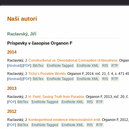
Naši autori
Raclavský, Jiří
Príspevky v časopise Organon F
2014
Raclavský, J.
Constructional vs. Denotational Conception of Aboutness.
Organo
[
Abstrakt
]
[
PDF
]
BibTex
EndNote Tagged
EndNote XML
RIS
RTF
Raclavský, J.
Tichý’s Possible Worlds.
Organon F, 2014, roč. 21, č. 4, s. 471-4
[
Abstrakt
]
[
PDF
]
BibTex
EndNote Tagged
EndNote XML
RIS
RTF
2013
Raclavský, J.
H. Field, Saving Truth from Paradox.
Organon F, 2013, roč. 20, č.
[
PDF
]
BibTex
EndNote Tagged
EndNote XML
RIS
RTF
2012
Raclavský, J.
Kontingentnost existence intencionálních entit.
Organon F, 2012, 
[
PDF
]
BibTex
EndNote Tagged
EndNote XML
RIS
RTF