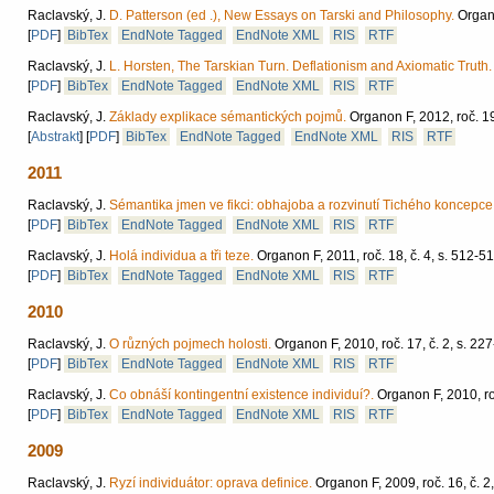
Raclavský, J.
D. Patterson (ed .), New Essays on Tarski and Philosophy.
Organo
[
PDF
]
BibTex
EndNote Tagged
EndNote XML
RIS
RTF
Raclavský, J.
L. Horsten, The Tarskian Turn. Deflationism and Axiomatic Truth.
[
PDF
]
BibTex
EndNote Tagged
EndNote XML
RIS
RTF
Raclavský, J.
Základy explikace sémantických pojmů.
Organon F, 2012, roč. 19
[
Abstrakt
]
[
PDF
]
BibTex
EndNote Tagged
EndNote XML
RIS
RTF
2011
Raclavský, J.
Sémantika jmen ve fikci: obhajoba a rozvinutí Tichého koncepce
[
PDF
]
BibTex
EndNote Tagged
EndNote XML
RIS
RTF
Raclavský, J.
Holá individua a tři teze.
Organon F, 2011, roč. 18, č. 4, s. 512-51
[
PDF
]
BibTex
EndNote Tagged
EndNote XML
RIS
RTF
2010
Raclavský, J.
O různých pojmech holosti.
Organon F, 2010, roč. 17, č. 2, s. 22
[
PDF
]
BibTex
EndNote Tagged
EndNote XML
RIS
RTF
Raclavský, J.
Co obnáší kontingentní existence individuí?.
Organon F, 2010, roč
[
PDF
]
BibTex
EndNote Tagged
EndNote XML
RIS
RTF
2009
Raclavský, J.
Ryzí individuátor: oprava definice.
Organon F, 2009, roč. 16, č. 2