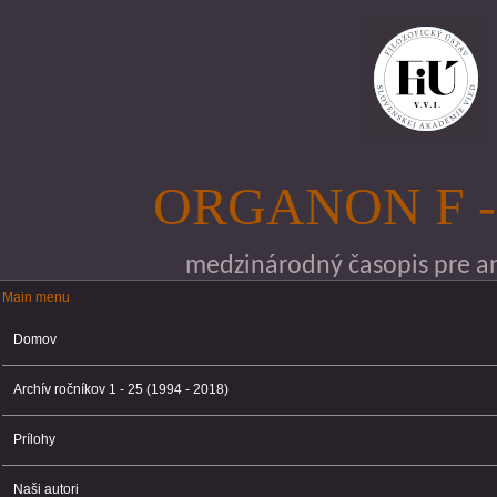
Skočiť na hlavný obsah
ORGANON F -
medzinárodný časopis pre ana
Main menu
Main menu
Domov
Archív ročníkov 1 - 25 (1994 - 2018)
Prílohy
Naši autori