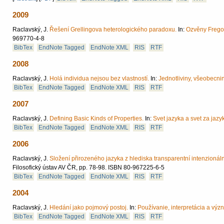
2009
Raclavský, J.
Řešení Grellingova heterologického paradoxu.
In:
Ozvěny Fregov
969770-4-8
BibTex
EndNote Tagged
EndNote XML
RIS
RTF
2008
Raclavský, J.
Holá individua nejsou bez vlastností.
In:
Jednotliviny, všeobecni
BibTex
EndNote Tagged
EndNote XML
RIS
RTF
2007
Raclavský, J.
Defining Basic Kinds of Properties.
In:
Svet jazyka a svet za jaz
BibTex
EndNote Tagged
EndNote XML
RIS
RTF
2006
Raclavský, J.
Složení přirozeného jazyka z hlediska transparentní intenzionální
Filosofický ústav AV ČR,
pp. 78-98.
ISBN 80-967225-6-5
BibTex
EndNote Tagged
EndNote XML
RIS
RTF
2004
Raclavský, J.
Hledání jako pojmový postoj.
In:
Používanie, interpretácia a vý
BibTex
EndNote Tagged
EndNote XML
RIS
RTF