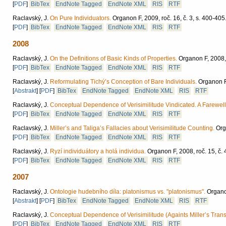
[
PDF
]
BibTex
EndNote Tagged
EndNote XML
RIS
RTF
Raclavský, J.
On Pure Individuators.
Organon F, 2009, roč. 16, č. 3, s. 400-405
[
PDF
]
BibTex
EndNote Tagged
EndNote XML
RIS
RTF
2008
Raclavský, J.
On the Definitions of Basic Kinds of Properties.
Organon F, 2008, r
[
PDF
]
BibTex
EndNote Tagged
EndNote XML
RIS
RTF
Raclavský, J.
Reformulating Tichý’s Conception of Bare Individuals.
Organon F,
[
Abstrakt
]
[
PDF
]
BibTex
EndNote Tagged
EndNote XML
RIS
RTF
Raclavský, J.
Conceptual Dependence of Verisimilitude Vindicated. A Farewell 
[
PDF
]
BibTex
EndNote Tagged
EndNote XML
RIS
RTF
Raclavský, J.
Miller’s and Taliga’s Fallacies about Verisimilitude Counting.
Org
[
PDF
]
BibTex
EndNote Tagged
EndNote XML
RIS
RTF
Raclavský, J.
Ryzí individuátory a holá individua.
Organon F, 2008, roč. 15, č. 
[
PDF
]
BibTex
EndNote Tagged
EndNote XML
RIS
RTF
2007
Raclavský, J.
Ontologie hudebního díla: platonismus vs. "platonismus".
Organon
[
Abstrakt
]
[
PDF
]
BibTex
EndNote Tagged
EndNote XML
RIS
RTF
Raclavský, J.
Conceptual Dependence of Verisimilitude (Againts Miller’s Tran
[
PDF
]
BibTex
EndNote Tagged
EndNote XML
RIS
RTF