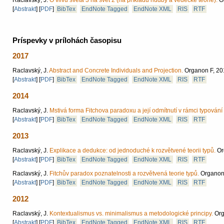
Raclavský, J.
O vlivu světa 3 na svět 2 (na příkladu hudby a vědecké teorie).
O
[
Abstrakt
]
[
PDF
]
BibTex
EndNote Tagged
EndNote XML
RIS
RTF
Príspevky v prílohách časopisu
2017
Raclavský, J.
Abstract and Concrete Individuals and Projection.
Organon F, 201
[
Abstrakt
]
[
PDF
]
BibTex
EndNote Tagged
EndNote XML
RIS
RTF
2014
Raclavský, J.
Mstivá forma Fitchova paradoxu a její odmítnutí v rámci typování 
[
Abstrakt
]
[
PDF
]
BibTex
EndNote Tagged
EndNote XML
RIS
RTF
2013
Raclavský, J.
Explikace a dedukce: od jednoduché k rozvětvené teorii typů.
Or
[
Abstrakt
]
[
PDF
]
BibTex
EndNote Tagged
EndNote XML
RIS
RTF
Raclavský, J.
Fitchův paradox poznatelnosti a rozvětvená teorie typů.
Organon 
[
Abstrakt
]
[
PDF
]
BibTex
EndNote Tagged
EndNote XML
RIS
RTF
2012
Raclavský, J.
Kontextualismus vs. minimalismus a metodologické principy.
Org
[
Abstrakt
]
[
PDF
]
BibTex
EndNote Tagged
EndNote XML
RIS
RTF