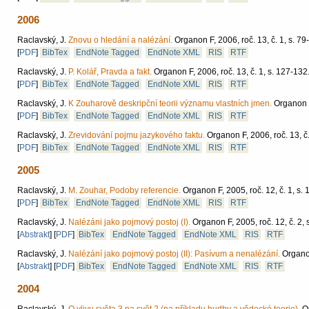
2006
Raclavský, J.
Znovu o hledání a nalézání.
Organon F, 2006, roč. 13, č. 1, s. 79
[
PDF
]
BibTex
EndNote Tagged
EndNote XML
RIS
RTF
Raclavský, J.
P. Kolář, Pravda a fakt.
Organon F, 2006, roč. 13, č. 1, s. 127-132
[
PDF
]
BibTex
EndNote Tagged
EndNote XML
RIS
RTF
Raclavský, J.
K Zouharově deskripční teorii významu vlastních jmen.
Organon F
[
PDF
]
BibTex
EndNote Tagged
EndNote XML
RIS
RTF
Raclavský, J.
Zrevidování pojmu jazykového faktu.
Organon F, 2006, roč. 13, č.
[
PDF
]
BibTex
EndNote Tagged
EndNote XML
RIS
RTF
2005
Raclavský, J.
M. Zouhar, Podoby referencie.
Organon F, 2005, roč. 12, č. 1, s. 
[
PDF
]
BibTex
EndNote Tagged
EndNote XML
RIS
RTF
Raclavský, J.
Nalézáni jako pojmový postoj (I).
Organon F, 2005, roč. 12, č. 2, 
[
Abstrakt
]
[
PDF
]
BibTex
EndNote Tagged
EndNote XML
RIS
RTF
Raclavský, J.
Nalézání jako pojmový postoj (II): Pasívum a nenalézání.
Organon
[
Abstrakt
]
[
PDF
]
BibTex
EndNote Tagged
EndNote XML
RIS
RTF
2004