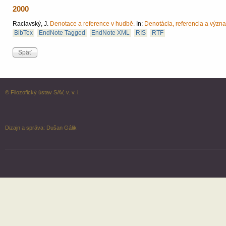
2000
Raclavský, J.
Denotace a reference v hudbě.
In:
Denotácia, referencia a význ
BibTex
EndNote Tagged
EndNote XML
RIS
RTF
© Filozofický ústav SAV, v. v. i.
Dizajn a správa:
Dušan Gálik