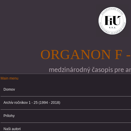
Skočiť na hlavný obsah
ORGANON F -
medzinárodný časopis pre ana
Main menu
Main menu
Domov
Archív ročníkov 1 - 25 (1994 - 2018)
Prílohy
Naši autori