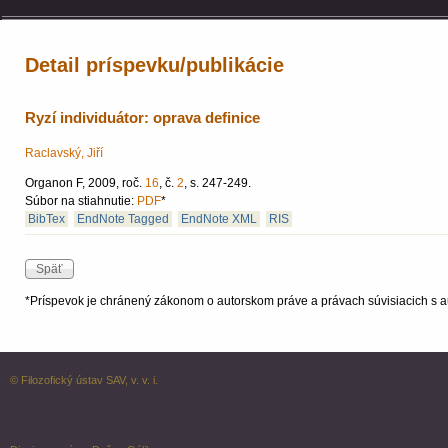
Detail príspevku/publikácie
Ryzí individuátor: oprava definice
Raclavský, Jiří
Organon F, 2009, roč.
16
, č.
2
, s. 247-249.
Súbor na stiahnutie:
PDF
*
BibTex
EndNote Tagged
EndNote XML
RIS
*Príspevok je chránený zákonom o autorskom práve a právach súvisiacich s a
© Filozofický ústav SAV, v. v. i.