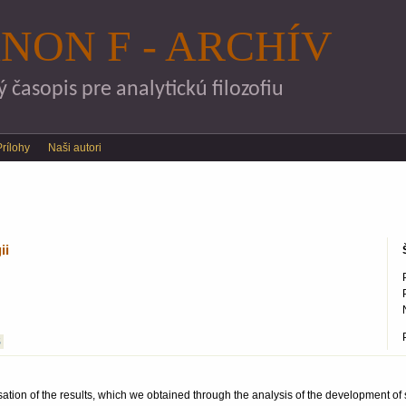
Skočiť na hlavný obsah
NON F - ARCHÍV
časopis pre analytickú filozofiu
Prílohy
Naši autori
ii
S
sation of the results, which we obtained through the analysis of the development of 