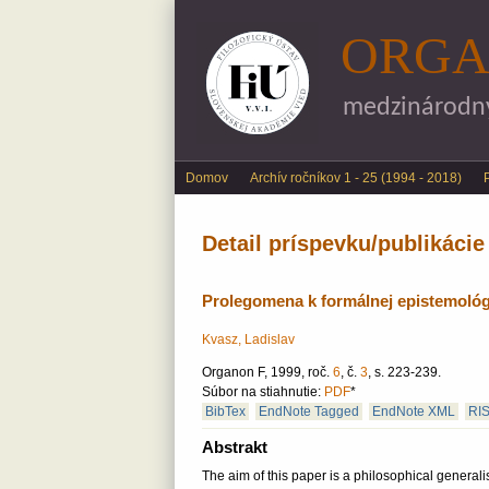
ORGA
medzinárodný 
Main menu
Domov
Archív ročníkov 1 - 25 (1994 - 2018)
Detail príspevku/publikácie
Prolegomena k formálnej epistemológ
Kvasz, Ladislav
Organon F, 1999, roč.
6
, č.
3
, s. 223-239.
Súbor na stiahnutie:
PDF
*
BibTex
EndNote Tagged
EndNote XML
RI
Abstrakt
The aim of this paper is a philosophical generali