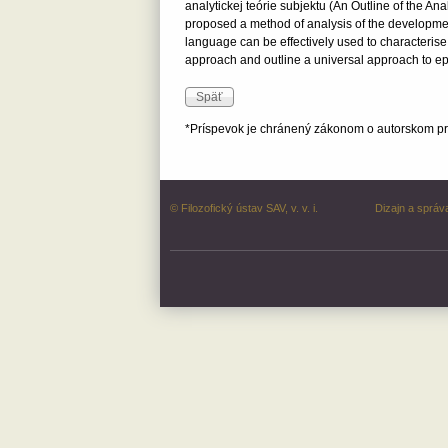
analytickej teórie subjektu (An Outline of the A
proposed a method of analysis of the development
language can be effectively used to characterise
approach and outline a universal approach to ep
*Príspevok je chránený zákonom o autorskom prá
© Filozofický ústav SAV, v. v. i.
Dizajn a správ