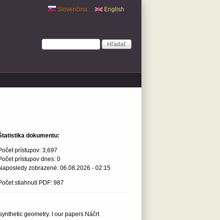
Slovenčina
English
Vyhľadávanie
Hľadať
Štatistika dokumentu:
Počet prístupov:
3,697
Počet prístupov dnes:
0
Naposledy zobrazené:
06.08.2026 - 02:15
Počet stiahnutí PDF: 987
synthetic geometry. I our papers Náčrt