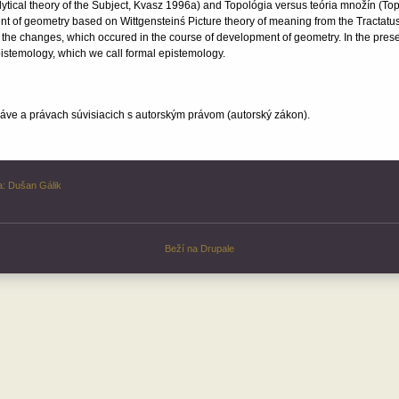
nalytical theory of the Subject, Kvasz 1996a) and Topológia versus teória množín (
 of geometry based on Wittgensteinś Picture theory of meaning from the Tractatus. It
 the changes, which occured in the course of development of geometry. In the pres
istemology, which we call formal epistemology.
ve a právach súvisiacich s autorským právom (autorský zákon).
a:
Dušan Gálik
Beží na
Drupale