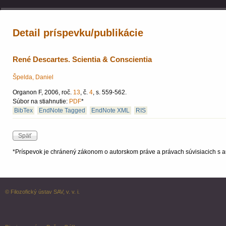
Detail príspevku/publikácie
René Descartes. Scientia & Conscientia
Špelda, Daniel
Organon F, 2006, roč.
13
, č.
4
, s. 559-562.
Súbor na stiahnutie:
PDF
*
BibTex
EndNote Tagged
EndNote XML
RIS
*Príspevok je chránený zákonom o autorskom práve a právach súvisiacich s a
© Filozofický ústav SAV, v. v. i.