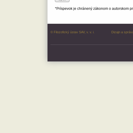
*Príspevok je chránený zákonom o autorskom prá
© Filozofický ústav SAV, v. v. i.
Dizajn a správ