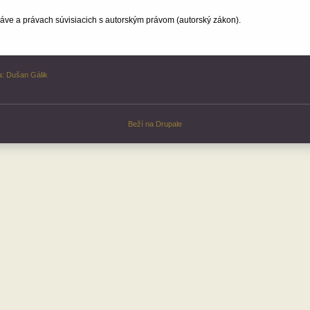
ve a právach súvisiacich s autorským právom (autorský zákon).
a:
Dušan Gálik
Beží na
Drupale