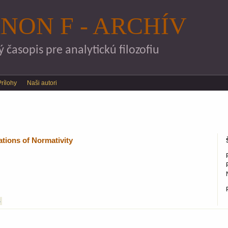
Skočiť na hlavný obsah
NON F - ARCHÍV
časopis pre analytickú filozofiu
Prílohy
Naši autori
ations of Normativity
S