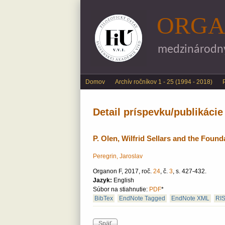
ORGA
medzinárodný 
Main menu
Domov
Archív ročníkov 1 - 25 (1994 - 2018)
Detail príspevku/publikácie
P. Olen, Wilfrid Sellars and the Found
Peregrin, Jaroslav
Organon F, 2017, roč.
24
, č.
3
, s. 427-432.
Jazyk:
English
Súbor na stiahnutie:
PDF
*
BibTex
EndNote Tagged
EndNote XML
RI