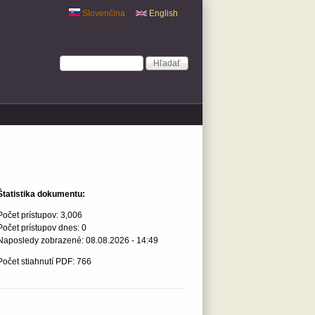
Slovenčina
English
Vyhľadávanie
Hľadať
Štatistika dokumentu:
Počet prístupov:
3,006
Počet prístupov dnes:
0
Naposledy zobrazené:
08.08.2026 - 14:49
Počet stiahnutí PDF: 766