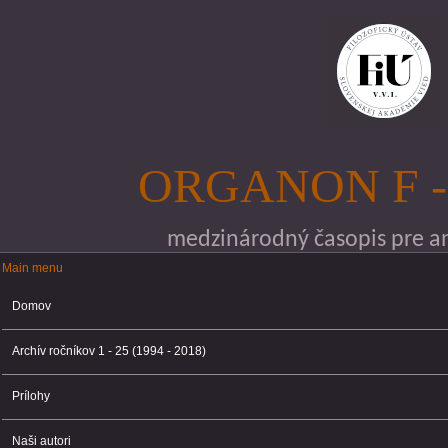
Skočiť na hlavný obsah
ORGANON F -
medzinárodný časopis pre ana
Main menu
Main menu
Domov
Archív ročníkov 1 - 25 (1994 - 2018)
Prílohy
Naši autori