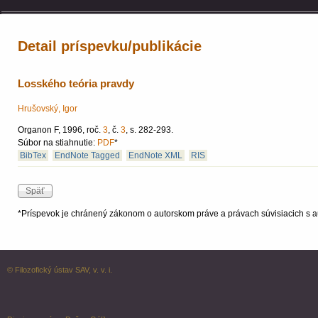
Detail príspevku/publikácie
Losského teória pravdy
Hrušovský, Igor
Organon F, 1996, roč.
3
, č.
3
, s. 282-293.
Súbor na stiahnutie:
PDF
*
BibTex
EndNote Tagged
EndNote XML
RIS
*Príspevok je chránený zákonom o autorskom práve a právach súvisiacich s a
© Filozofický ústav SAV, v. v. i.