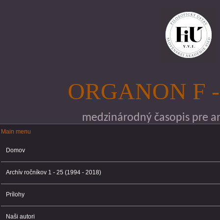
Skočiť na hlavný obsah
ORGANON F -
medzinárodný časopis pre ana
Main menu
Main menu
Domov
Archív ročníkov 1 - 25 (1994 - 2018)
Prílohy
Naši autori