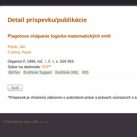
Detail príspevku/publikácie
Piagetovo chápanie logicko-matematických entít
Rybár, Ján
Cmorej, Pavel
Organon F, 1994, roč.
1
, č.
4
, s. 334-353.
Súbor na stiahnutie:
PDF
*
BibTex
EndNote Tagged
EndNote XML
RIS
*Príspevok je chránený zákonom o autorskom práve a právach súvisiacich s a
© Filozofický ústav SAV, v. v. i.