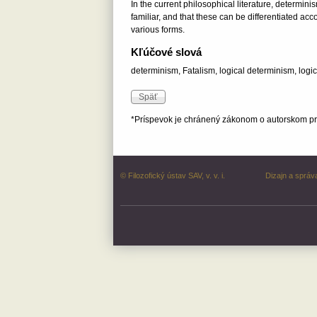
In the current philosophical literature, determini
familiar, and that these can be differentiated ac
various forms.
Kľúčové slová
determinism, Fatalism, logical determinism, logica
*Príspevok je chránený zákonom o autorskom prá
© Filozofický ústav SAV, v. v. i.
Dizajn a správ