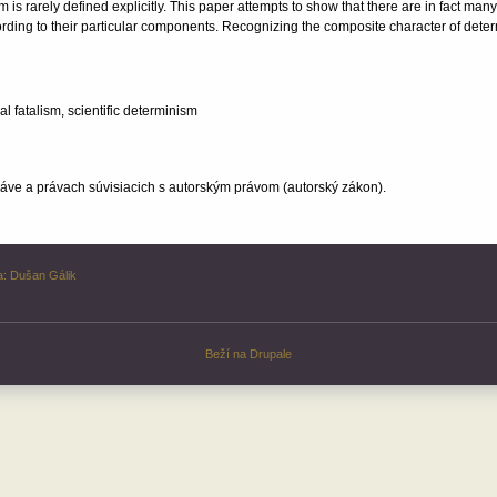
sm is rarely defined explicitly. This paper attempts to show that there are in fact ma
cording to their particular components. Recognizing the composite character of deter
l fatalism, scientific determinism
ve a právach súvisiacich s autorským právom (autorský zákon).
a:
Dušan Gálik
Beží na
Drupale