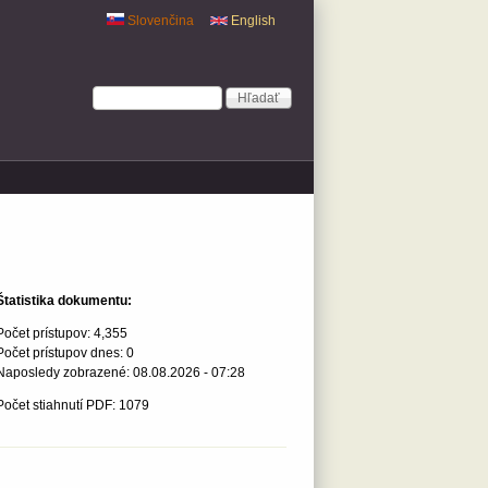
Slovenčina
English
Vyhľadávanie
Hľadať
Štatistika dokumentu:
Počet prístupov:
4,355
Počet prístupov dnes:
0
Naposledy zobrazené:
08.08.2026 - 07:28
Počet stiahnutí PDF: 1079