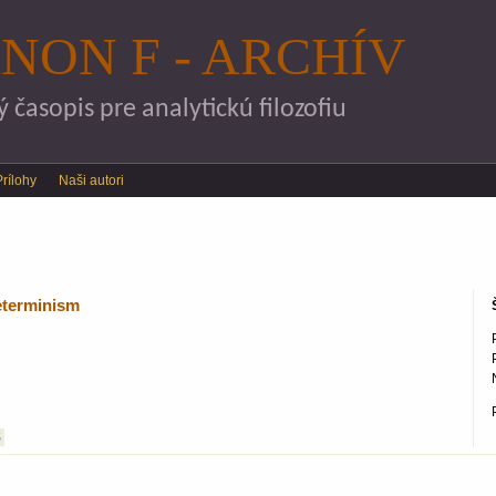
Skočiť na hlavný obsah
NON F - ARCHÍV
časopis pre analytickú filozofiu
Prílohy
Naši autori
eterminism
S