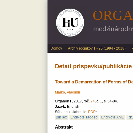
ORGA
medzinárodný 
Main menu
Domov
Archív ročníkov 1 - 25 (1994 - 2018)
Detail príspevku/publikácie
Toward a Demarcation of Forms of D
Marko, Vladimír
Organon F, 2017, roč.
24
, č.
1
, s. 54-84.
Jazyk:
English
Súbor na stiahnutie:
PDF
*
BibTex
EndNote Tagged
EndNote XML
RI
Abstrakt