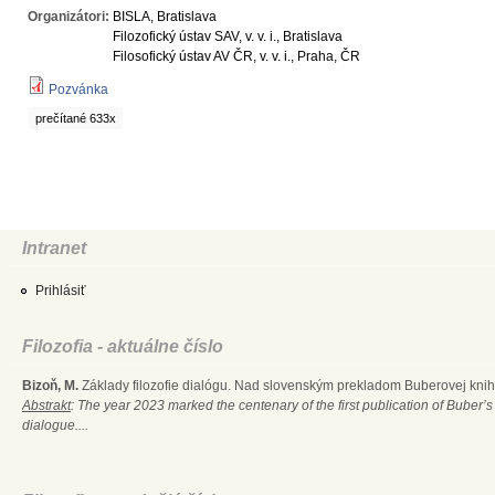
Organizátori:
BISLA, Bratislava
Filozofický ústav SAV, v. v. i., Bratislava
Filosofický ústav AV ČR, v. v. i., Praha, ČR
Pozvánka
prečítané 633x
Intranet
Prihlásiť
Filozofia - aktuálne číslo
Bizoň, M.
Základy filozofie dialógu. Nad slovenským prekladom Buberovej knihy
Abstrakt
: The year 2023 marked the centenary of the first publication of Buber’s
dialogue....