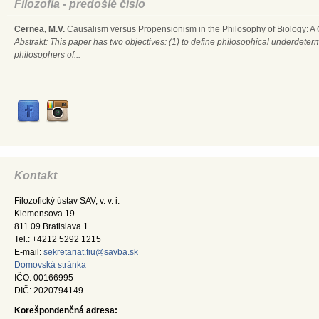
Filozofia - predošlé číslo
Cernea, M.V.
Causalism versus Propensionism in the Philosophy of Biology: A
Abstrakt
: This paper has two objectives: (1) to define philosophical underdete
philosophers of...
Kontakt
Filozofický ústav SAV, v. v. i.
Klemensova 19
811 09 Bratislava 1
Tel.: +4212 5292 1215
E-mail:
sekretariat.fiu@savba.sk
Domovská stránka
IČO: 00166995
DIČ: 2020794149
Korešpondenčná adresa: