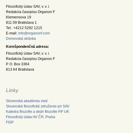
Filozofický ústav SAV, v. v. i.
Redakcia časopisu Organon F
Klemensova 19
811 09 Bratislava 1
Tel.: +4212 5292 1215
E-mail:
info@organonf.com
Domovská stránka
Korešpondenčná adresa:
Filozofický ústav SAV, v. v. i.
Redakcia časopisu Organon F
P. O. Box 3364
813 64 Bratislava
Linky
Slovenská akadémia vied
Slovenské filozofické združenie pri SAV
Katedra filozofie a dejín filozofie FiF UK
Filosofický ústav AV ČR, Praha
FISP