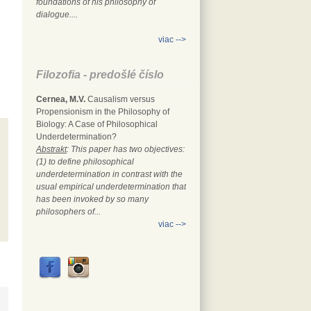
foundations of his philosophy of
dialogue....
viac -->
Filozofia - predošlé číslo
Cernea, M.V.
Causalism versus
Propensionism in the Philosophy of
Biology: A Case of Philosophical
Underdetermination?
Abstrakt
: This paper has two objectives:
(1) to define philosophical
underdetermination in contrast with the
usual empirical underdetermination that
has been invoked by so many
philosophers of...
viac -->