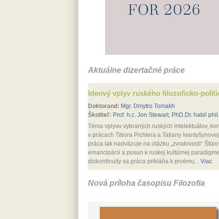
Aktuálne dizertačné práce
Ideový vplyv ruského filozoficko-polit
Doktorand:
Mgr. Dmytro Tomakh
Školiteľ:
Prof. h.c. Jon Stewart, PhD.Dr. habil phil.
Téma vplyvu vybraných ruských intelektuálov, kon
v prácach Tibora Pichlera a Tatiany Ivantyšynovej
práca tak nadväzuje na otázku „zvratovosti“ Štú
emancipácii a posun k ruskej kultúrnej paradigme
diskontinuity sa práca prikláňa k prvému...
Viac
Nová príloha časopisu Filozofia