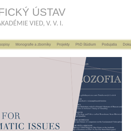
Skočiť na hlavný obsah
FICKÝ ÚSTAV
ADÉMIE VIED, V. V. I.
sopisy
Monografie a zborníky
Projekty
PhD štúdium
Podujatia
Doku