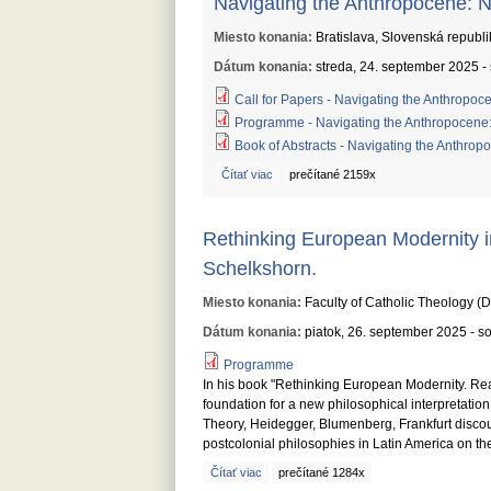
Navigating the Anthropocene: N
Miesto konania:
Bratislava, Slovenská republi
Dátum konania:
streda, 24. september 2025
-
Call for Papers - Navigating the Anthropoc
Programme - Navigating the Anthropocene: 
Book of Abstracts - Navigating the Anthrop
Čítať viac
o Navigating the Anthropocene: New Front
prečítané 2159x
Rethinking European Modernity i
Schelkshorn.
Miesto konania:
Faculty of Catholic Theology (
Dátum konania:
piatok, 26. september 2025
-
so
Programme
In his book "Rethinking European Modernity. Re
foundation for a new philosophical interpretation
Theory, Heidegger, Blumenberg, Frankfurt discour
postcolonial philosophies in Latin America on th
Čítať viac
o Rethinking European Modernity in a Glob
prečítané 1284x