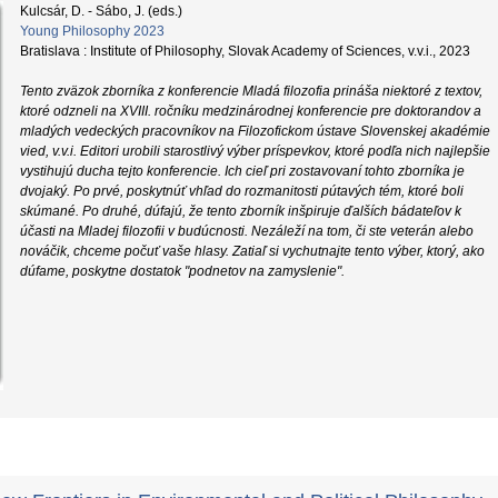
Kulcsár, D. - Sábo, J. (eds.)
Young Philosophy 2023
Bratislava : Institute of Philosophy, Slovak Academy of Sciences, v.v.i., 2023
Tento zväzok zborníka z konferencie Mladá filozofia prináša niektoré z textov,
ktoré odzneli na XVIII. ročníku medzinárodnej konferencie pre doktorandov a
mladých vedeckých pracovníkov na Filozofickom ústave Slovenskej akadémie
vied, v.v.i. Editori urobili starostlivý výber príspevkov, ktoré podľa nich najlepšie
vystihujú ducha tejto konferencie. Ich cieľ pri zostavovaní tohto zborníka je
dvojaký. Po prvé, poskytnúť vhľad do rozmanitosti pútavých tém, ktoré boli
skúmané. Po druhé, dúfajú, že tento zborník inšpiruje ďalších bádateľov k
účasti na Mladej filozofii v budúcnosti. Nezáleží na tom, či ste veterán alebo
nováčik, chceme počuť vaše hlasy. Zatiaľ si vychutnajte tento výber, ktorý, ako
dúfame, poskytne dostatok "podnetov na zamyslenie".