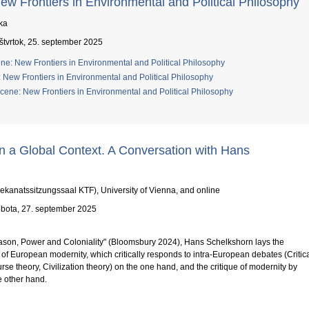
ew Frontiers in Environmental and Political Philosophy
ka
štvrtok, 25. september 2025
ene: New Frontiers in Environmental and Political Philosophy
New Frontiers in Environmental and Political Philosophy
ocene: New Frontiers in Environmental and Political Philosophy
iers in Environmental and Political Philosophy
n a Global Context. A Conversation with Hans
Dekanatssitzungssaal KTF), University of Vienna, and online
bota, 27. september 2025
ason, Power and Coloniality" (Bloomsbury 2024), Hans Schelkshorn lays the
 of European modernity, which critically responds to intra-European debates (Critic
se theory, Civilization theory) on the one hand, and the critique of modernity by
e other hand.
al Context. A Conversation with Hans Schelkshorn.