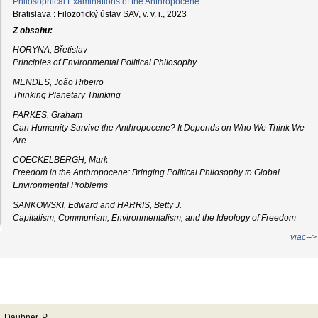
Philosophical Examinations of the Anthropocene
Bratislava : Filozofický ústav SAV, v. v. i., 2023
Z obsahu:
HORYNA, Břetislav
Principles of Environmental Political Philosophy
MENDES, João Ribeiro
Thinking Planetary Thinking
PARKES, Graham
Can Humanity Survive the Anthropocene? It Depends on Who We Think We
Are
COECKELBERGH, Mark
Freedom in the Anthropocene: Bringing Political Philosophy to Global
Environmental Problems
SANKOWSKI, Edward and HARRIS, Betty J.
Capitalism, Communism, Environmentalism, and the Ideology of Freedom
viac-->
 J., Dip, P.C.
Daubner, P.