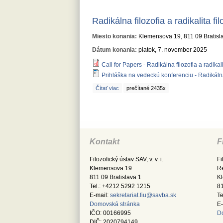
Radikálna filozofia a radikalita fil
Miesto konania:
Klemensova 19, 811 09 Bratisl
Dátum konania:
piatok, 7. november 2025
Call for Papers - Radikálna filozofia a radikali
Prihláška na vedeckú konferenciu - Radikálna f
Čítať viac
o Radikálna filozofia a radikalita filozofie
prečítané 2435x
Kontakt
F
Filozofický ústav SAV, v. v. i.
Fi
Klemensova 19
Re
811 09 Bratislava 1
K
Tel.: +4212 5292 1215
81
E-mail:
sekretariat.fiu@savba.sk
Te
Domovská stránka
E-
IČO: 00166995
D
DIČ: 2020794149