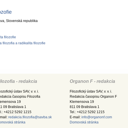
ozofie
ava, Slovenská republika
ta filozofie
ilozofia a radikalita filozofie
ilozofia - redakcia
Organon F - redakcia
lozofický ústav SAV, v. v. i.
Filozofický ústav SAV, v. v. i.
dakcia časopisu Filozofia
Redakcia časopisu Organon F
lemensova 19
Klemensova 19
1 09 Bratislava 1
811 09 Bratislava 1
l.: +4212 5292 1215
Tel.: +4212 5292 1215
mail:
redakcia.filozofia@savba.sk
E-mail:
info@organonf.com
omovská stránka
Domovská stránka