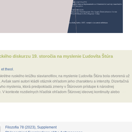
ického diskurzu 19. storočia na myslenie Ľudovíta Štúra
 et theol.
krétne ruského krúžku slavianofilov, na myslenie Ľudovíta Štúra bola otvorená už
. Avšak sami autori kládli otáznik ohľadom jeho charakteru a intenzity. Dizertačná
rovho myslenia, ktorá predpokladá zmeny v Štúrovom prístupe k národnej
. V kontexte rozdielnych hľadísk ohľadom Štúrovej ideovej kontinuity alebo
Filozofia 78 (2023), Supplement