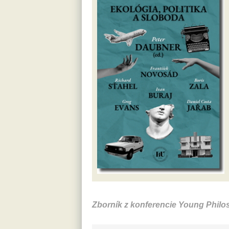
Encount
Leiden 
S posta
Nietzsc
obdobie
základy
venovan
rôznych
hlavnýc
Zborník z konferencie Young Phil