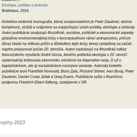
ers with Nineteenth-Century Continental Philosophy : discussions and debates
Ekológia, politika a sloboda
- Boston, 2024
Bratislava, 2024
vami, ako Fichte, Schelling, Hegel, Kierkegaard, Feuerbach, Marx, Engels a
Kolektíva vedecká monografia, ktorej zostavovateľom je Peter Daubner, skúma
he, bolo devätnáste storočie dynamickým obdobím filozofického rozvoja. Toto
komplexný, zložitý a vzájomne sa ovplyvňujúci vzťah politiky, ekológie a slobody.
 zanechalo trvalý prínos v niekoľkých oblastiach filozofie. Navyše, vytvorilo
Autori publikácie analyzujú filozofické, sociálne, politické a ekonomické aspekty
 pre rozvoj sociálnych vied na prelome dvadsiateho storočia. Tento zväzok je
globálnej environmentálnej krízy v konceptuálnom rámci antropocénu, pričom
ý skúmaniu bohatej tradície kontinentálnej filozofie devätnásteho storočia v jej
dôraz kladú na reflexiu príčin a dôsledkov tejto krízy, ktorej symptómy sa začali
 oblastiach s hlavným cieľom zdôrazniť dôležitosť tejto tradície pri rozvoji
naplno prejavovať počas 20. storočia. Autori nadväzujú na filozofický odkaz
h prúdov myslenia dvadsiateho a dvadsiateho prvého storočia.
francúzskeho mysliteľa André Gorza, ktorého politická ekológia v 20. storočí
systematicky kritizovala ekonomiku založenú na imperatíve rastu, či už v
kapitalistickom, ale aj socialistickom rozvojom variante. Autorský kolektív
publikácie tvorí František Novosád, Boris Zala, Richard Sťahel, Ivan Buraj, Peter
Daubner, Daniel Costa Jařab a Greg Evans. Publikácia vyšla s finančnou
podporou Friedrich-Ebert-Stiftung, zastúpenie v SR.
osophy 2023