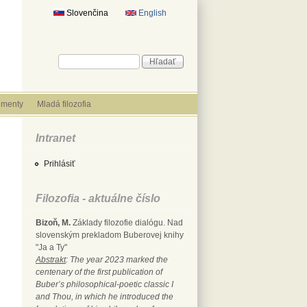
Slovenčina
English
Vyhľadávanie
Hľadať
menty
Mladá filozofia
Intranet
Prihlásiť
Filozofia - aktuálne číslo
Bizoň, M.
Základy filozofie dialógu. Nad
slovenským prekladom Buberovej knihy
"Ja a Ty"
Abstrakt
: The year 2023 marked the
centenary of the first publication of
Buber’s philosophical-poetic classic I
and Thou, in which he introduced the