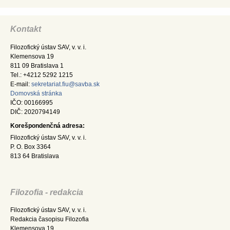
Kontakt
Filozofický ústav SAV, v. v. i.
Klemensova 19
811 09 Bratislava 1
Tel.: +4212 5292 1215
E-mail:
sekretariat.fiu@savba.sk
Domovská stránka
IČO: 00166995
DIČ: 2020794149
Korešpondenčná adresa:
Filozofický ústav SAV, v. v. i.
P. O. Box 3364
813 64 Bratislava
Filozofia - redakcia
Filozofický ústav SAV, v. v. i.
Redakcia časopisu Filozofia
Klemensova 19