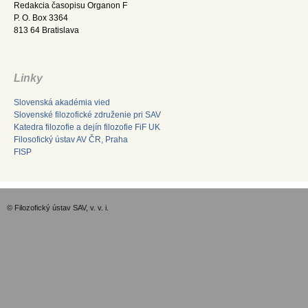
Redakcia časopisu Organon F
P. O. Box 3364
813 64 Bratislava
Linky
Slovenská akadémia vied
Slovenské filozofické združenie pri SAV
Katedra filozofie a dejín filozofie FiF UK
Filosofický ústav AV ČR, Praha
FISP
© Filozofický ústav SAV, v. v. i.
GDPR