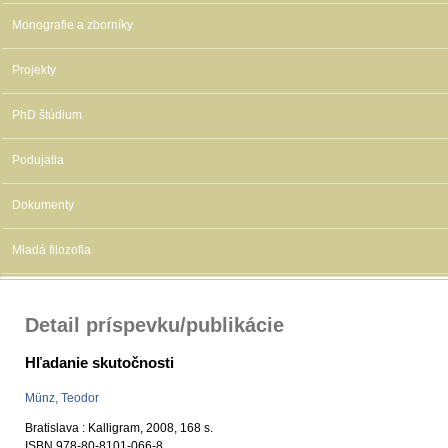
Monografie a zborníky
Projekty
PhD štúdium
Podujatia
Dokumenty
Mladá filozofia
Detail príspevku/publikácie
Hľadanie skutočnosti
Münz, Teodor
Bratislava : Kalligram, 2008, 168 s.
ISBN 978-80-8101-066-8