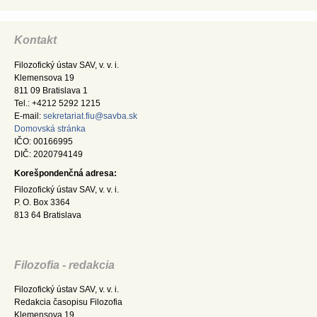
Kontakt
Filozofický ústav SAV, v. v. i.
Klemensova 19
811 09 Bratislava 1
Tel.: +4212 5292 1215
E-mail:
sekretariat.fiu@savba.sk
Domovská stránka
IČO: 00166995
DIČ: 2020794149
Korešpondenčná adresa:
Filozofický ústav SAV, v. v. i.
P. O. Box 3364
813 64 Bratislava
Filozofia - redakcia
Filozofický ústav SAV, v. v. i.
Redakcia časopisu Filozofia
Klemensova 19