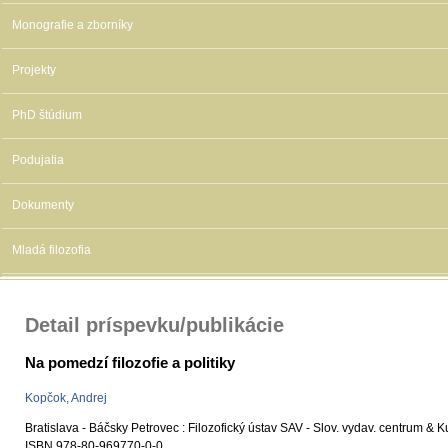
Monografie a zborníky
Projekty
PhD štúdium
Podujatia
Dokumenty
Mladá filozofia
Detail príspevku/publikácie
Na pomedzí filozofie a politiky
Kopčok, Andrej
Bratislava - Báčsky Petrovec : Filozofický ústav SAV - Slov. vydav. centrum & K
ISBN 978-80-969770-0-0