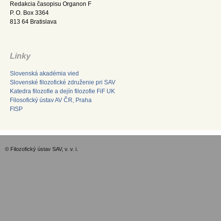
Redakcia časopisu Organon F
P. O. Box 3364
813 64 Bratislava
Linky
Slovenská akadémia vied
Slovenské filozofické združenie pri SAV
Katedra filozofie a dejín filozofie FiF UK
Filosofický ústav AV ČR, Praha
FISP
© Filozofický ústav SAV, v. v. i.
GDPR