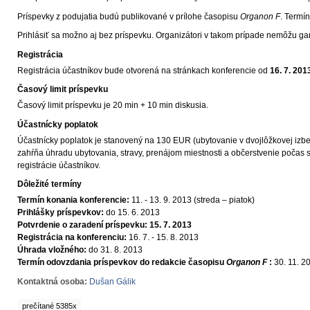
Príspevky z podujatia budú publikované v prílohe časopisu
Organon F
. Termí
Prihlásiť sa možno aj bez príspevku. Organizátori v takom prípade nemôžu g
Registrácia
Registrácia účastníkov bude otvorená na stránkach konferencie od
16. 7. 201
Časový limit príspevku
Časový limit príspevku je 20 min + 10 min diskusia.
Účastnícky poplatok
Účastnícky poplatok je stanovený na 130 EUR (ubytovanie v dvojlôžkovej izbe),
zahŕňa úhradu ubytovania, stravy, prenájom miestnosti a občerstvenie poča
registrácie účastníkov.
Dôležité termíny
Termín konania konferencie:
11. - 13. 9. 2013 (streda – piatok)
Prihlášky príspevkov:
do 15. 6. 2013
Potvrdenie o zaradení príspevku:
15. 7. 2013
Registrácia na konferenciu:
16. 7. - 15. 8. 2013
Úhrada vložného:
do 31. 8. 2013
Termín odovzdania príspevkov do redakcie časopisu
Organon F
:
30. 11. 2
Kontaktná osoba:
Dušan Gálik
prečítané 5385x