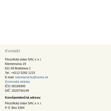
Kontakt
Filozofický ústav SAV, v. v. i.
Klemensova 19
811 09 Bratislava 1
Tel.: +4212 5292 1215
E-mail:
sekretariat.fiu@savba.sk
Domovská stránka
IČO: 00166995
DIČ: 2020794149
Korešpondenčná adresa:
Filozofický ústav SAV, v. v. i.
P. O. Box 3364