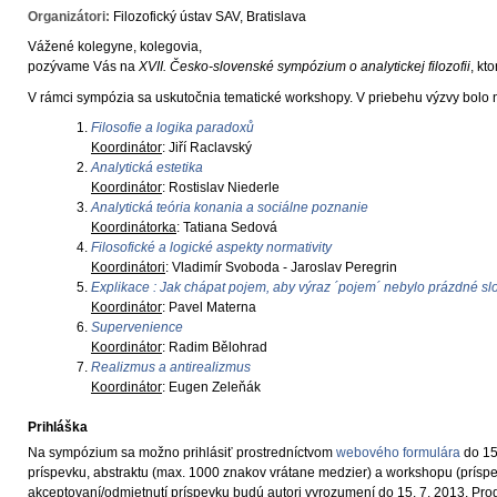
Organizátori:
Filozofický ústav SAV, Bratislava
Vážené kolegyne, kolegovia,
pozývame Vás na
XVII. Česko-slovenské sympózium o analytickej filozofii
, kt
V rámci sympózia sa uskutočnia tematické workshopy. V priebehu výzvy bol
Filosofie a logika paradoxů
Koordinátor
: Jiří Raclavský
Analytická estetika
Koordinátor
: Rostislav Niederle
Analytická teória konania a sociálne poznanie
Koordinátorka
: Tatiana Sedová
Filosofické a logické aspekty normativity
Koordinátori
: Vladimír Svoboda - Jaroslav Peregrin
Explikace : Jak chápat pojem, aby výraz ´pojem´ nebylo prázdné sl
Koordinátor
: Pavel Materna
Supervenience
Koordinátor
: Radim Bělohrad
Realizmus a antirealizmus
Koordinátor
: Eugen Zeleňák
Prihláška
Na sympózium sa možno prihlásiť prostredníctvom
webového formulára
do 15
príspevku, abstraktu (max. 1000 znakov vrátane medzier) a workshopu (príspe
akceptovaní/odmietnutí príspevku budú autori vyrozumení do 15. 7. 2013. Pr