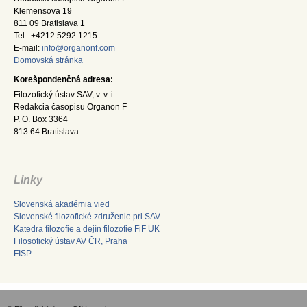
Klemensova 19
811 09 Bratislava 1
Tel.: +4212 5292 1215
E-mail:
info@organonf.com
Domovská stránka
Korešpondenčná adresa:
Filozofický ústav SAV, v. v. i.
Redakcia časopisu Organon F
P. O. Box 3364
813 64 Bratislava
Linky
Slovenská akadémia vied
Slovenské filozofické združenie pri SAV
Katedra filozofie a dejín filozofie FiF UK
Filosofický ústav AV ČR, Praha
FISP