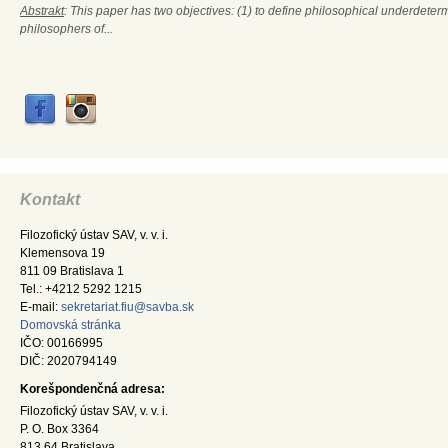
Abstrakt
: This paper has two objectives: (1) to define philosophical underdete
philosophers of...
Kontakt
Filozofický ústav SAV, v. v. i.
Klemensova 19
811 09 Bratislava 1
Tel.: +4212 5292 1215
E-mail:
sekretariat.fiu@savba.sk
Domovská stránka
IČO: 00166995
DIČ: 2020794149
Korešpondenčná adresa:
Filozofický ústav SAV, v. v. i.
P. O. Box 3364
813 64 Bratislava