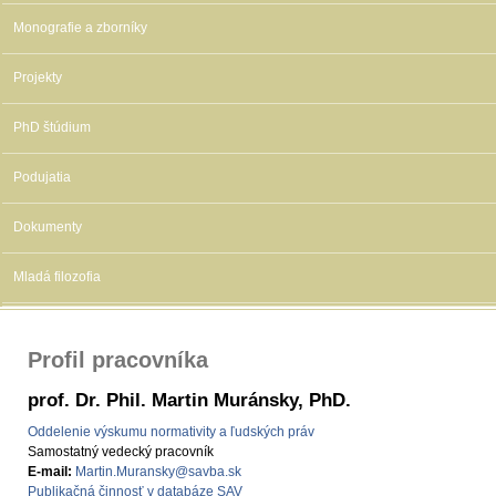
Monografie a zborníky
Projekty
PhD štúdium
Podujatia
Dokumenty
Mladá filozofia
Profil pracovníka
prof. Dr. Phil. Martin Muránsky, PhD.
Oddelenie výskumu normativity a ľudských práv
Samostatný vedecký pracovník
E-mail:
Martin.Muransky@savba.sk
Publikačná činnosť v databáze SAV