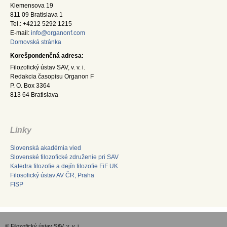
Klemensova 19
811 09 Bratislava 1
Tel.: +4212 5292 1215
E-mail:
info@organonf.com
Domovská stránka
Korešpondenčná adresa:
Filozofický ústav SAV, v. v. i.
Redakcia časopisu Organon F
P. O. Box 3364
813 64 Bratislava
Linky
Slovenská akadémia vied
Slovenské filozofické združenie pri SAV
Katedra filozofie a dejín filozofie FiF UK
Filosofický ústav AV ČR, Praha
FISP
© Filozofický ústav SAV, v. v. i.