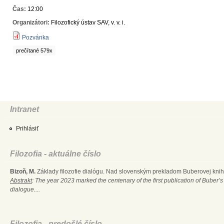
Čas:
12:00
Organizátori:
Filozofický ústav SAV, v. v. i.
Pozvánka
prečítané 579x
Intranet
Prihlásiť
Filozofia - aktuálne číslo
Bizoň, M.
Základy filozofie dialógu. Nad slovenským prekladom Buberovej knihy
Abstrakt
: The year 2023 marked the centenary of the first publication of Buber’s
dialogue....
Filozofia - predošlé číslo