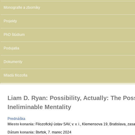
Monografie a zborníky
Projekty
PhD štúdium
Podujatia
Dokumenty
Mladá filozofia
Liam D. Ryan: Possibility, Actually: The Poss
Ineliminable Mentality
Prednáška
Miesto konania:
Filozofický ústav SAV, v. v. i., Klemensova 19, Bratislava, za
Dátum konania:
štvrtok, 7. marec 2024